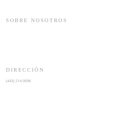
SOBRE NOSOTROS
Somos una iglesia que adora a Dios con su vida y se
reúne a adorar como un solo cuerpo, a orar los unos
por los otros, a compartir el evangelio de salvación
solamente en Cristo Jesús y a hacer discípulos que
imitan a su Señor por medio de la fiel predicación y
enseñanza de las Santas Escrituras.
DIRECCIÓN
(443) 214-9096
475 W Central Ave.
Davidsonville, MD 21035
Segundo nivel de Riva Trace Baptist Church
pastor@vidanuevarivatrace.org