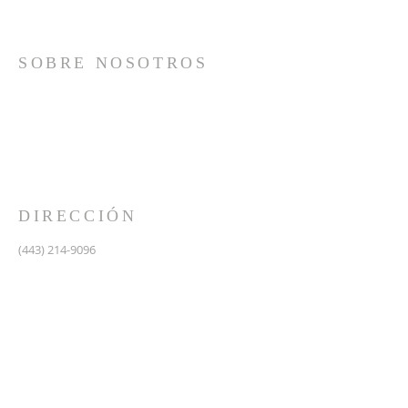
SOBRE NOSOTROS
Somos una iglesia que adora a Dios con su vida y se
reúne a adorar como un solo cuerpo, a orar los unos
por los otros, a compartir el evangelio de salvación
solamente en Cristo Jesús y a hacer discípulos que
imitan a su Señor por medio de la fiel predicación y
enseñanza de las Santas Escrituras.
DIRECCIÓN
(443) 214-9096
475 W Central Ave.
Davidsonville, MD 21035
Segundo nivel de Riva Trace Baptist Church
pastor@vidanuevarivatrace.org