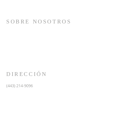
SOBRE NOSOTROS
Somos una iglesia que adora a Dios con su vida y se
reúne a adorar como un solo cuerpo, a orar los unos
por los otros, a compartir el evangelio de salvación
solamente en Cristo Jesús y a hacer discípulos que
imitan a su Señor por medio de la fiel predicación y
enseñanza de las Santas Escrituras.
DIRECCIÓN
(443) 214-9096
475 W Central Ave.
Davidsonville, MD 21035
Segundo nivel de Riva Trace Baptist Church
pastor@vidanuevarivatrace.org