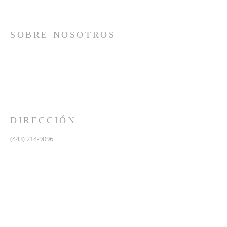
SOBRE NOSOTROS
Somos una iglesia que adora a Dios con su vida y se
reúne a adorar como un solo cuerpo, a orar los unos
por los otros, a compartir el evangelio de salvación
solamente en Cristo Jesús y a hacer discípulos que
imitan a su Señor por medio de la fiel predicación y
enseñanza de las Santas Escrituras.
DIRECCIÓN
(443) 214-9096
475 W Central Ave.
Davidsonville, MD 21035
Segundo nivel de Riva Trace Baptist Church
pastor@vidanuevarivatrace.org