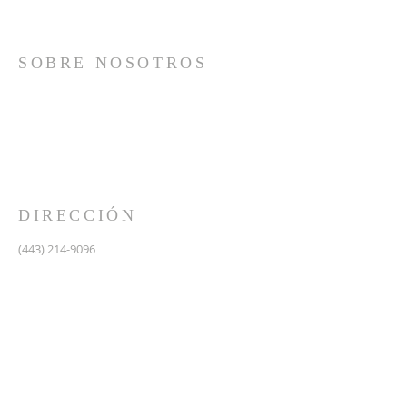
SOBRE NOSOTROS
Somos una iglesia que adora a Dios con su vida y se
reúne a adorar como un solo cuerpo, a orar los unos
por los otros, a compartir el evangelio de salvación
solamente en Cristo Jesús y a hacer discípulos que
imitan a su Señor por medio de la fiel predicación y
enseñanza de las Santas Escrituras.
DIRECCIÓN
(443) 214-9096
475 W Central Ave.
Davidsonville, MD 21035
Segundo nivel de Riva Trace Baptist Church
pastor@vidanuevarivatrace.org