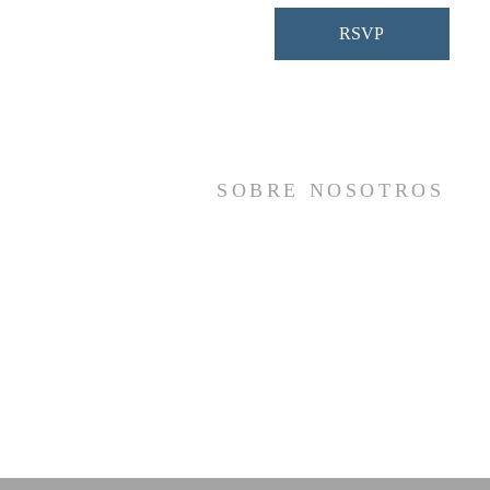
RSVP
SOBRE NOSOTROS
Somos una iglesia que adora a Dios con s
vida y se reúne a adorar como un sol
cuerpo, a orar los unos por los otros, 
compartir el evangelio de salvació
solamente en Cristo Jesús y a hace
discípulos que imitan a su Señor por medi
de la fiel predicación y enseñanza de la
Santas Escrituras.