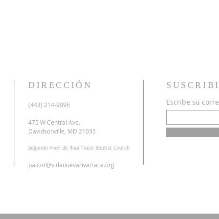
DIRECCIÓN
SUSCRIB
Escribe su corre
u
(443) 214-9096
o
a
475 W Central Ave.
n
Davidsonville, MD 21035
r
Segundo nivel de Riva Trace Baptist Church
o
s
pastor@vidanuevarivatrace.org