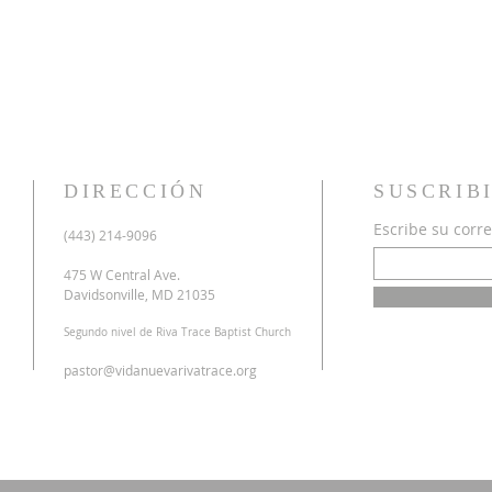
DIRECCIÓN
SUSCRIB
Escribe su corre
u
(443) 214-9096
o
a
475 W Central Ave.
n
Davidsonville, MD 21035
r
Segundo nivel de Riva Trace Baptist Church
o
s
pastor@vidanuevarivatrace.org