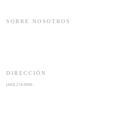
SOBRE NOSOTROS
Somos una iglesia que adora a Dios con su vida y se
reúne a adorar como un solo cuerpo, a orar los unos
por los otros, a compartir el evangelio de salvación
solamente en Cristo Jesús y a hacer discípulos que
imitan a su Señor por medio de la fiel predicación y
enseñanza de las Santas Escrituras.
DIRECCIÓN
(443) 214-9096
475 W Central Ave.
Davidsonville, MD 21035
Segundo nivel de Riva Trace Baptist Church
pastor@vidanuevarivatrace.org