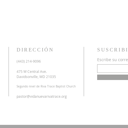
DIRECCIÓN
SUSCRIB
Escribe su corre
u
(443) 214-9096
o
a
475 W Central Ave.
n
Davidsonville, MD 21035
r
Segundo nivel de Riva Trace Baptist Church
o
s
pastor@vidanuevarivatrace.org