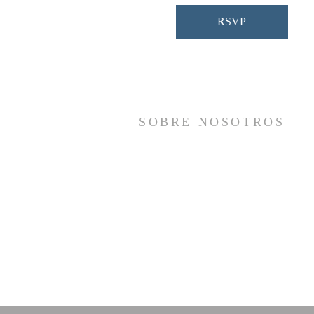
RSVP
SOBRE NOSOTROS
Somos una iglesia que adora a Dios con s
vida y se reúne a adorar como un sol
cuerpo, a orar los unos por los otros, 
compartir el evangelio de salvació
solamente en Cristo Jesús y a hace
discípulos que imitan a su Señor por medi
de la fiel predicación y enseñanza de la
Santas Escrituras.