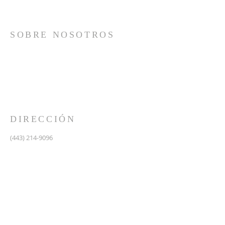
SOBRE NOSOTROS
Somos una iglesia que adora a Dios con su vida y se
reúne a adorar como un solo cuerpo, a orar los unos
por los otros, a compartir el evangelio de salvación
solamente en Cristo Jesús y a hacer discípulos que
imitan a su Señor por medio de la fiel predicación y
enseñanza de las Santas Escrituras.
DIRECCIÓN
(443) 214-9096
475 W Central Ave.
Davidsonville, MD 21035
Segundo nivel de Riva Trace Baptist Church
pastor@vidanuevarivatrace.org