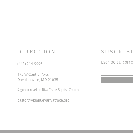
DIRECCIÓN
SUSCRIB
Escribe su corre
u
(443) 214-9096
o
a
475 W Central Ave.
n
Davidsonville, MD 21035
r
Segundo nivel de Riva Trace Baptist Church
o
s
pastor@vidanuevarivatrace.org