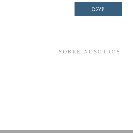
RSVP
SOBRE NOSOTROS
Somos una iglesia que adora a Dios con s
vida y se reúne a adorar como un sol
cuerpo, a orar los unos por los otros, 
compartir el evangelio de salvació
solamente en Cristo Jesús y a hace
discípulos que imitan a su Señor por medi
de la fiel predicación y enseñanza de la
Santas Escrituras.