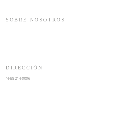
SOBRE NOSOTROS
Somos una iglesia que adora a Dios con su vida y se
reúne a adorar como un solo cuerpo, a orar los unos
por los otros, a compartir el evangelio de salvación
solamente en Cristo Jesús y a hacer discípulos que
imitan a su Señor por medio de la fiel predicación y
enseñanza de las Santas Escrituras.
DIRECCIÓN
(443) 214-9096
475 W Central Ave.
Davidsonville, MD 21035
Segundo nivel de Riva Trace Baptist Church
pastor@vidanuevarivatrace.org