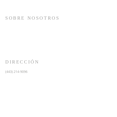
SOBRE NOSOTROS
Somos una iglesia que adora a Dios con su vida y se
reúne a adorar como un solo cuerpo, a orar los unos
por los otros, a compartir el evangelio de salvación
solamente en Cristo Jesús y a hacer discípulos que
imitan a su Señor por medio de la fiel predicación y
enseñanza de las Santas Escrituras.
DIRECCIÓN
(443) 214-9096
475 W Central Ave.
Davidsonville, MD 21035
Segundo nivel de Riva Trace Baptist Church
pastor@vidanuevarivatrace.org