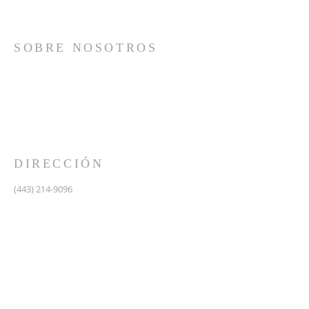
SOBRE NOSOTROS
Somos una iglesia que adora a Dios con su vida y se
reúne a adorar como un solo cuerpo, a orar los unos
por los otros, a compartir el evangelio de salvación
solamente en Cristo Jesús y a hacer discípulos que
imitan a su Señor por medio de la fiel predicación y
enseñanza de las Santas Escrituras.
DIRECCIÓN
(443) 214-9096
475 W Central Ave.
Davidsonville, MD 21035
Segundo nivel de Riva Trace Baptist Church
pastor@vidanuevarivatrace.org