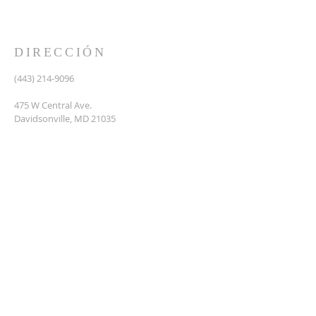
imitan a su Señor por medio de la fiel predicación y
enseñanza de las Santas Escrituras.
DIRECCIÓN
(443) 214-9096
475 W Central Ave.
Davidsonville, MD 21035
Segundo nivel de Riva Trace Baptist Church
pastor@vidanuevarivatrace.org
SUSCRIBIRSE PARA CORREOS
Escribe su correo electronico
aqui*
Subscribe Ahora