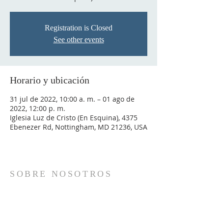
Registration is Closed
See other events
Horario y ubicación
31 jul de 2022, 10:00 a. m. – 01 ago de
2022, 12:00 p. m.
Iglesia Luz de Cristo (En Esquina), 4375
Ebenezer Rd, Nottingham, MD 21236, USA
SOBRE NOSOTROS
Somos una iglesia que adora a Dios con su vida y se
reúne a adorar como un solo cuerpo, a orar los unos
por los otros, a compartir el evangelio de salvación
solamente en Cristo Jesús y a hacer discípulos que