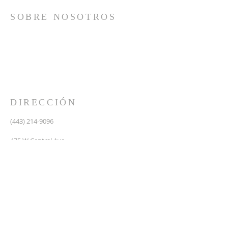
SOBRE NOSOTROS
Somos una iglesia que adora a Dios con su vida y se
reúne a adorar como un solo cuerpo, a orar los unos
por los otros, a compartir el evangelio de salvación
solamente en Cristo Jesús y a hacer discípulos que
imitan a su Señor por medio de la fiel predicación y
enseñanza de las Santas Escrituras.
DIRECCIÓN
(443) 214-9096
475 W Central Ave.
Davidsonville, MD 21035
Segundo nivel de Riva Trace Baptist Church
pastor@vidanuevarivatrace.org
SUSCRIBIRSE PARA CORREOS